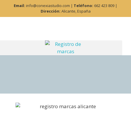
Email:
info@conexiastudio.com |
Teléfono:
662 423 809 |
Dirección:
Alicante, España