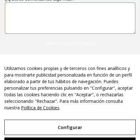
Quiero más información
Utilizamos cookies propias y de terceros con fines analíticos y
para mostrarte publicidad personalizada en función de un perfil
elaborado a partir de tus hábitos de navegación. Puedes
personalizar tus preferencias pulsando en "Configurar", aceptar
todas las cookies haciendo clic en "Aceptar", o rechazarlas
seleccionando "Rechazar". Para más información consulta
Copyright © 2025 Conexia Studio. Todos los derechos reservados. |
nuestra
Política de Cookies
.
Diseñado por
Conexia
Configurar
Aviso Legal