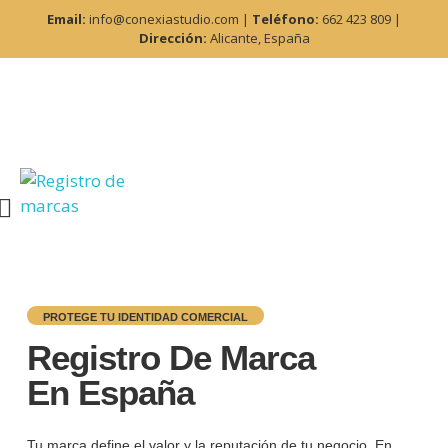
Email:
info@conexiastudio.com |
Teléfono:
662 423 809 |
Dirección:
Alicante, España
PROTEGE TU IDENTIDAD COMERCIAL
Registro De Marca
En España
Tu marca define el valor y la reputación de tu negocio. En