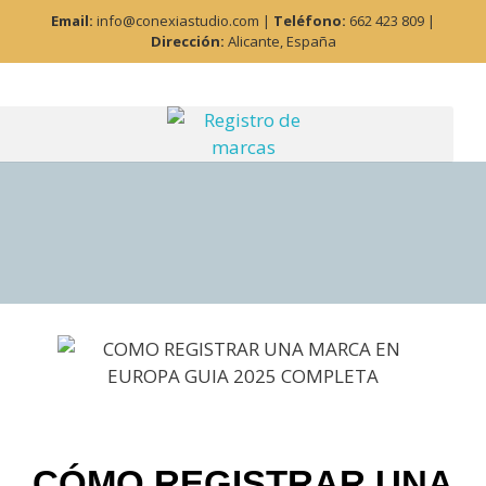
Email:
info@conexiastudio.com |
Teléfono:
662 423 809 |
Dirección:
Alicante, España
CÓMO REGISTRAR UNA