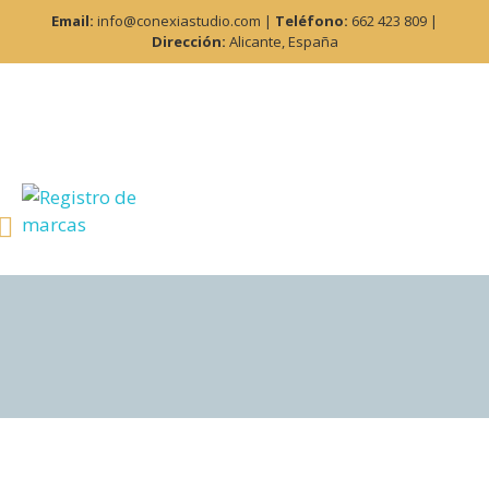
Email:
info@conexiastudio.com |
Teléfono:
662 423 809 |
Dirección:
Alicante, España