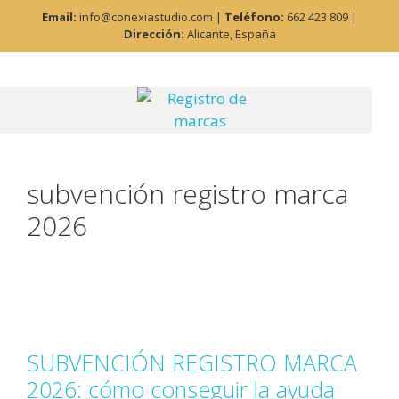
Saltar
Email:
info@conexiastudio.com |
Teléfono:
662 423 809 |
al
Dirección:
Alicante, España
contenido
subvención registro marca
2026
SUBVENCIÓN REGISTRO MARCA
2026: cómo conseguir la ayuda