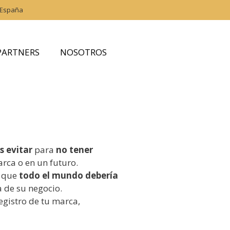
 España
PARTNERS
NOSOTROS
s evitar
para
no tener
arca o en un futuro.
s que
todo el mundo debería
 de su negocio.
egistro de tu marca,