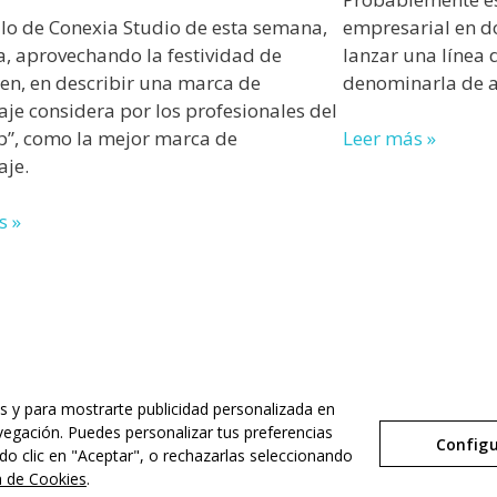
ulo de Conexia Studio de esta semana,
empresarial en d
a, aprovechando la festividad de
lanzar una línea 
en, en describir una marca de
denominarla de 
je considera por los profesionales del
”, como la mejor marca de
Leer más »
aje.
s »
servados. |
os y para mostrarte publicidad personalizada en
avegación. Puedes personalizar tus preferencias
Configu
do clic en "Aceptar", o rechazarlas seleccionando
ca de Cookies
.
Aviso Legal
Política de Privacidad
Política de Cookies
Configurar