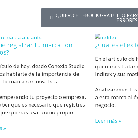
QUIERO EL EBOOK GRATUITO PAR
ERRORES
ué registrar tu marca con
¿Cuál es el éxi
os?
En el artículo de
tículo de hoy, desde Conexia Studio
queremos tratar e
s hablarte de la importancia de
Inditex y sus moti
r tu marca con nosotros.
Analizaremos los
s empezando tu proyecto o empresa,
a esta marca al é
aber que es necesario que registres
negocio.
 que quieras usar como propio.
Leer más »
s »