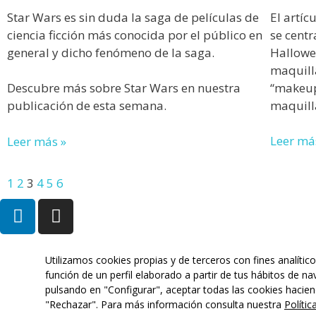
Star Wars es sin duda la saga de películas de
El artíc
ciencia ficción más conocida por el público en
se centr
general y dicho fenómeno de la saga.
Hallowe
maquilla
“makeup
Descubre más sobre Star Wars en nuestra
maquill
publicación de esta semana.
Leer má
Leer más »
1
2
3
4
5
6
Copyright © 2025 Conexia Studio. Todos los derechos re
Utilizamos cookies propias y de terceros con fines analític
Diseñado por
Conexia
función de un perfil elaborado a partir de tus hábitos de n
pulsando en "Configurar", aceptar todas las cookies hacien
"Rechazar". Para más información consulta nuestra
Políti